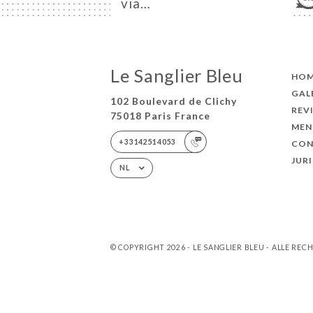
via…
Le Sanglier Bleu
HO
GAL
102 Boulevard de Clichy
REV
75018 Paris France
MEN
+33142514053
CON
JUR
NL
© COPYRIGHT 2026 - LE SANGLIER BLEU - ALLE R