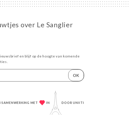
uwtjes over Le Sanglier
ieuwsbrief en blijf op de hoogte van komende
ies.
OK
IN SAMENWERKING MET
IN
DOOR
UNIITI