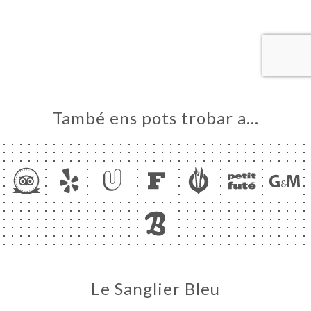
ICI
RVAR
ERIA
ENYES
RTA
També ens pots trobar a…
ACTAR
Le Sanglier Bleu