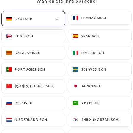
Wählen Sie Ihre Sprache:
Wählen Sie Ihre Sprache:
FRANZÖSISCH
FRANZÖSISCH
DEUTSCH
DEUTSCH
ENGLISCH
ENGLISCH
SPANISCH
SPANISCH
KATALANISCH
KATALANISCH
ITALIENISCH
ITALIENISCH
PORTUGIESISCH
PORTUGIESISCH
SCHWEDISCH
SCHWEDISCH
简体中文 (CHINESISCH)
简体中文 (CHINESISCH)
JAPANISCH
JAPANISCH
RUSSISCH
RUSSISCH
ARABISCH
ARABISCH
한국어 (KOREANISCH)
한국어 (KOREANISCH)
NIEDERLÄNDISCH
NIEDERLÄNDISCH