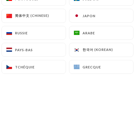
简体中文 (CHINESE)
简体中文 (CHINESE)
JAPON
JAPON
À deux pas du moulin rouge et de la
place blanche, le Sanglier Bleu est une
RUSSIE
RUSSIE
ARABE
ARABE
véritable institution depuis les années
50. Lieu de vie incontournable pour les
한국어 (KOREAN)
한국어 (KOREAN)
PAYS-BAS
PAYS-BAS
habitants de Montmartre, le restaurant
a su mélanger modernité et tradition,
TCHÉQUIE
TCHÉQUIE
GRECQUE
GRECQUE
son cadre est à la fois idéal pour un
déjeuner d' affaire comme pour un
diner entre ami ou en amoureux.
Le Sanglier Bleu peut également
accueillir dans une salle privative les