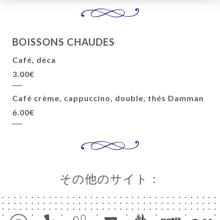
BOISSONS CHAUDES
Café, déca
3.00€
Café crème, cappuccino, double, thés Damman
6.00€
その他のサイト：