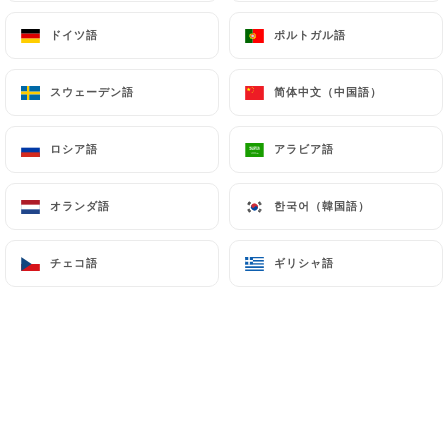
Cold poached peaches, verbena ice-cream
ドイツ語
ドイツ語
ポルトガル語
ポルトガル語
14,00€
スウェーデン語
スウェーデン語
简体中文（中国語）
简体中文（中国語）
Café/Thé Gourmand
Coffe/Tea Gourmand
ロシア語
ロシア語
アラビア語
アラビア語
10/12€
オランダ語
オランダ語
한국어（韓国語）
한국어（韓国語）
チェコ語
チェコ語
ギリシャ語
ギリシャ語
SOFTS / EAUX
Evian
33cl
50cl
100cl
5.00€
6.00€
8.00€
Badoit
5.00€
6.00€
8.00€