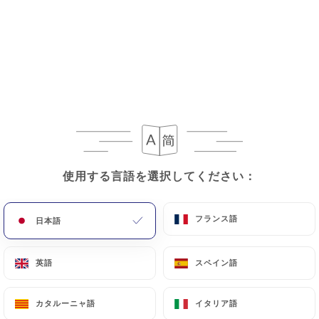
12,00€
Vacherin Abricot & crème légère vanille
Apricot Vacherin & light vanilla cream
14,00€
Mousse au Chocolat & crumble cacao/fleur de
sel
Chocolat mousse & cacao/salted crumble
使用する言語を選択してください：
使用する言語を選択してください：
13,00€
フランス語
フランス語
日本語
日本語
Strawberries salad & Basil sorbet
Strawberries salad & Basil sorbet
英語
英語
スペイン語
スペイン語
14,00€
カタルーニャ語
カタルーニャ語
イタリア語
イタリア語
Péches pochées glacées, sirop & glace verveine