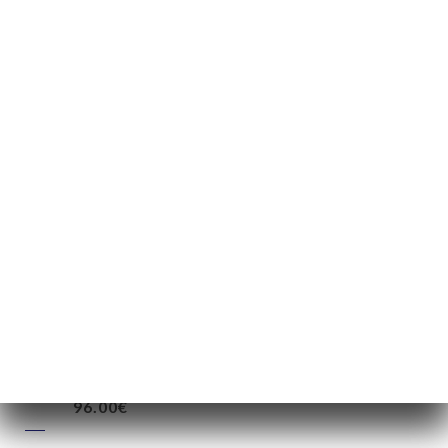
CHAMPAGNES
75cl
12cl
75cl
A. Laurans, Brut Grande Reserve
14.00€
80.00€
A. Laurans, Blanc de Blanc, Brut
96.00€